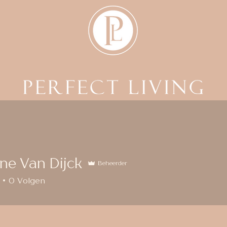
ine Van Dijck
Beheerder
Van Dijck
0
Volgen