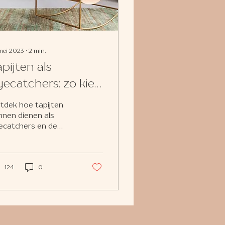
mei 2023
∙
2
min.
pijten als
yecatchers: zo kies
e het perfecte
tdek hoe tapijten
apijt voor jouw
nnen dienen als
ecatchers en de
uimte
rfecte toevoeging
nnen zijn voor jouw
mte. Bij Perfect
ing geloven we...
124
0