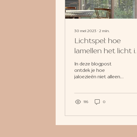
30 mei 2023
∙
2
min.
Lichtspel: hoe
lamellen het licht i
jouw huis
In deze blogpost
transformeren
ontdek je hoe
jaloezieën niet alleen
functioneel zijn, maar
ook een prachtig
lichtspel in jouw huis
kunnen creëren. We...
116
0