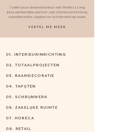
Creëer jouw droominterieur met Perfect Living
Jouw persoonlijke partner voor interieurinrichting,
raamdecoratie, tapijten en schrijnwerk op maat.
VERTEL ME MEER
01. INTERIEURINRICHTING
02. TOTAALPROJECTEN
03.
RAAMDECORATIE
04. TAPIJTEN
05. SCHRIJNWERK
06. ZAKELIJKE RUIMTE
07. HORECA
08. RETAIL