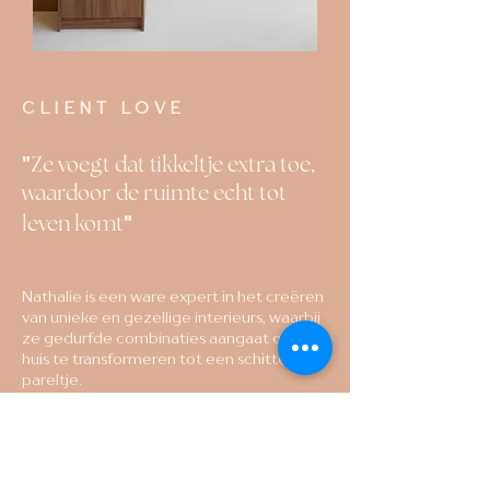
CLIENT LOVE
"
Ze voegt dat tikkeltje extra toe,
waardoor de ruimte echt tot
"
leven komt
Nathalie is een ware expert in het creëren
van unieke en gezellige i
nterieurs, waarbij
ze gedurfde combinaties aangaat om elk
huis te transformeren tot een schitterend
pareltje.
Ze luistert aandachtig naar jouw wensen
en behoeften en stelt vervolgens
interieurkeuzes voor die daar perfect op
aansluiten. Maar ze gaat nog een stap