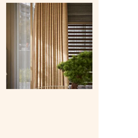
De perfecte match
voor jouw interieur
PERSOONLIJKE
INRICHTING OP MAAT